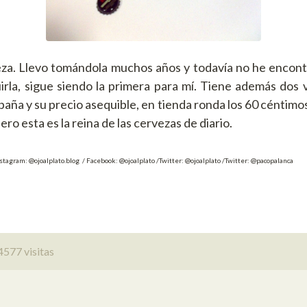
eza. Llevo tomándola muchos años y todavía no he encon
irla, sigue siendo la primera para mí. Tiene además dos 
paña y su precio asequible, en tienda ronda los 60 céntim
ro esta es la reina de las cervezas de diario.
nstagram: @ojoalplato.blog / Facebook: @ojoalplato /Twitter: @ojoalplato /Twitter: @pacopalanca
4577 visitas