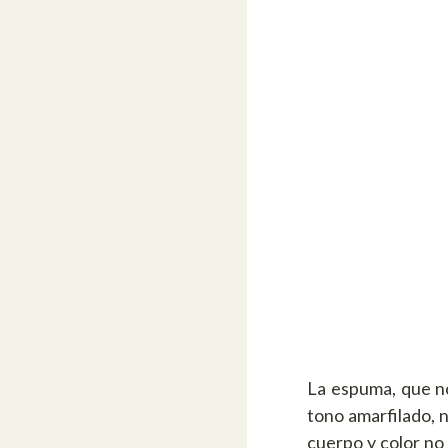
La espuma, que n
tono amarfilado,
cuerpo y color no