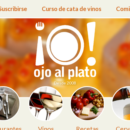
Suscribirse
Curso de cata de vinos
Comid
Desde 2008
urantes
Vinos
Recetas
Cerv