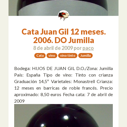
Cata Juan Gil 12 meses.
2006. DO Jumilla
8 de abril de 2009
por
paco
Cata
vino
vino tinto
Jumilla
Bodega: HIJOS DE JUAN GIL D.O./Zona: Jumilla
País: España Tipo de vino: Tinto con crianza
Graduación 14,5º Varietales: Monastrell Crianza:
12 meses en barricas de roble francés. Precio
aproximado: 8,50 euros Fecha cata: 7 de abril de
2009