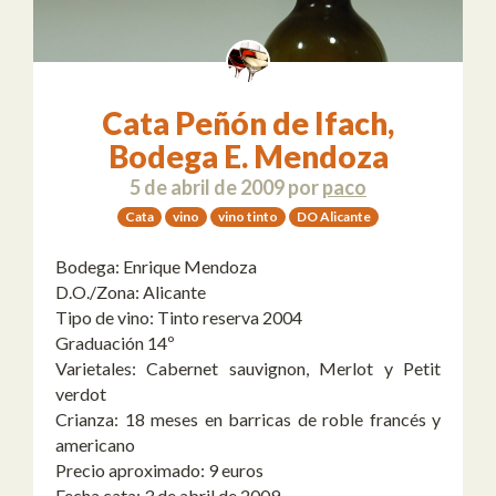
Cata Peñón de Ifach,
Bodega E. Mendoza
5 de abril de 2009
por
paco
Cata
vino
vino tinto
DO Alicante
Bodega: Enrique Mendoza
D.O./Zona: Alicante
Tipo de vino: Tinto reserva 2004
Graduación 14º
Varietales: Cabernet sauvignon, Merlot y Petit
verdot
Crianza: 18 meses en barricas de roble francés y
americano
Precio aproximado: 9 euros
Fecha cata: 3 de abril de 2009.