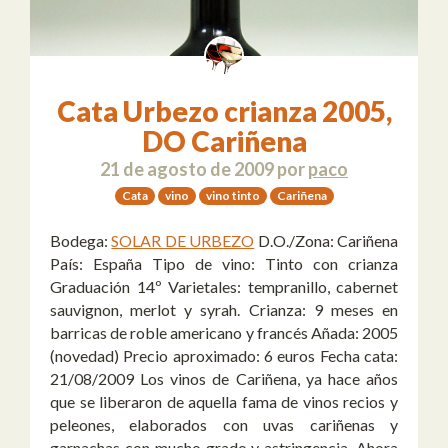
Cata Urbezo crianza 2005,
DO Cariñena
21 de agosto de 2009
por
paco
Cata
vino
vino tinto
Cariñena
Bodega:
SOLAR DE URBEZO
D.O./Zona: Cariñena
País: España Tipo de vino: Tinto con crianza
Graduación 14º Varietales: tempranillo, cabernet
sauvignon, merlot y syrah. Crianza: 9 meses en
barricas de roble americano y francés Añada: 2005
(novedad) Precio aproximado: 6 euros Fecha cata:
21/08/2009 Los vinos de Cariñena, ya hace años
que se liberaron de aquella fama de vinos recios y
peleones, elaborados con uvas cariñenas y
garnachas con mucho grado y astringencia. Ahora