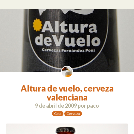
Altura de vuelo, cerveza
valenciana
9 de abril de 2009
por
paco
Cata
Cerveza