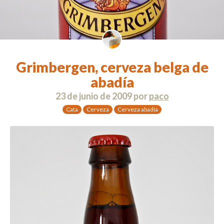
Grimbergen, cerveza belga de
abadía
23 de junio de 2009
por
paco
Cata
Cerveza
Cerveza abadía