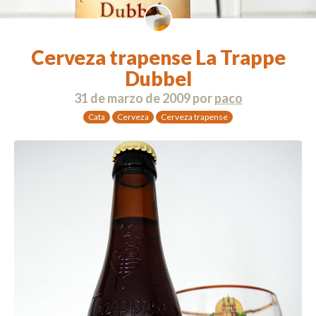
Cerveza trapense La Trappe
Dubbel
31 de marzo de 2009
por
paco
Cata
Cerveza
Cerveza trapense