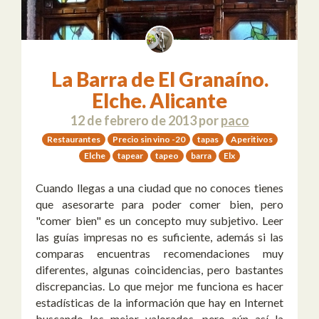
La Barra de El Granaíno.
Elche. Alicante
12 de febrero de 2013
por
paco
Restaurantes
Precio sin vino -20
tapas
Aperitivos
Elche
tapear
tapeo
barra
Elx
Cuando llegas a una ciudad que no conoces tienes
que asesorarte para poder comer bien, pero
"comer bien" es un concepto muy subjetivo. Leer
las guías impresas no es suficiente, además si las
comparas encuentras recomendaciones muy
diferentes, algunas coincidencias, pero bastantes
discrepancias. Lo que mejor me funciona es hacer
estadísticas de la información que hay en Internet
buscando los mejor valorados, pero aún así la