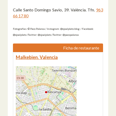
Calle Santo Domingo Savio, 39. València. Tfn.
963
66 17 80
Fotografías: © Paco Palanca / Instagram: @ojoalplato.blog / Facebook:
@ojoalplato /Twitter: @ojoalplato /Twitter: @pacopalanca
Ficha de restaurante
Malkebien. Valencia