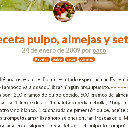
ceta pulpo, almejas y se
24 de enero de 2009
por
paco
Recetas
pulpo
setas
Almejas
bé una receta que dio un resultado espectacular. Es sencil
o tampoco va a desequilibrar ningún presupuesto.
s son: 200 gramos de pulpo cocido, 500 gramos de almej
rilla, 1 diente de ajo, 1 chalota o media cebolla, 2 hojas d
otro vino blanco, 1 cucharada de pimentón dulce, aceite d
Las trompetas amarillas ahora se encuentran frescas en el 
ratada en cualquier época del año, el pulpo lo compré 