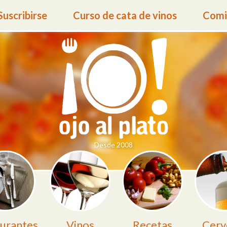
Suscribirse
Curso de cata de vinos
Comid
Desde 2008
urantes
Vinos
Recetas
Cerv