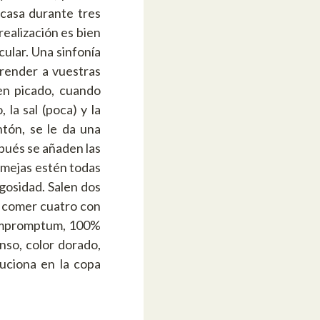
casa durante tres
realización es bien
cular. Una sinfonía
render a vuestras
ien picado, cuando
 la sal (poca) y la
ntón, se le da una
spués se añaden las
almejas estén todas
gosidad. Salen dos
 comer cuatro con
 Impromptum, 100%
nso, color dorado,
uciona en la copa