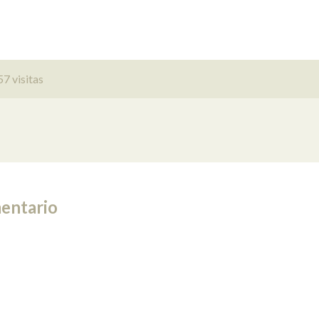
7 visitas
entario