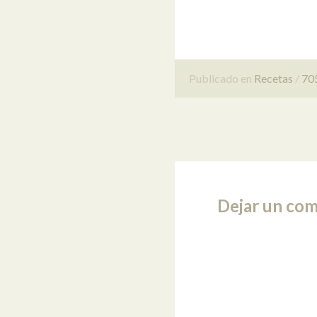
Publicado en
Recetas
705
Dejar un com