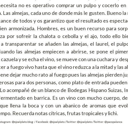
necesita no es operativo comprar un pulpo y cocerlo en 
a. Las almejas, cada uno de donde más le gusten. Bueno la 
alcance de todos y os garantizo que el resultado es especta
ien armonizada. Hombres, es un buen recurso para sorp
za por sofreír la chalota o cebolla y el ajo, todo ello b
transparentar se añaden las almejas, el laurel, el pulpo,
 Cuando las almejas empiecen a abrirse, se pone el pime
a cazuela y se echa el vino, se mueve con una cuchara y de
cer a fuego vivo hasta que el vino reduzca a la mitad y las 
iene dejar mucho rato al fuego pues las almejas pierden ju
erosas para dos personas, como plato de entrada pueden
. Lo acompañé de un blanco de Bodegas Hispano Suizas,
fermentado en barrica. Es un vino con mucho cuerpo, de
 que llena la boca y con un abanico de aromas que evol
po. Recuerda notas cítricas, frutas tropicales y lichi.
nstagram: @ojoalplato.blog / Facebook: @ojoalplato /Twitter: @ojoalplato /Twitter: @pacopalanca