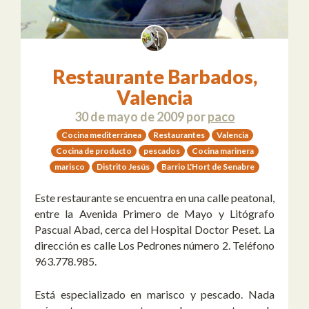
Restaurante Barbados,
Valencia
30 de mayo de 2009
por
paco
Cocina mediterránea
Restaurantes
Valencia
Cocina de producto
pescados
Cocina marinera
marisco
Distrito Jesús
Barrio L'Hort de Senabre
Este restaurante se encuentra en una calle peatonal,
entre la Avenida Primero de Mayo y Litógrafo
Pascual Abad, cerca del Hospital Doctor Peset. La
dirección es calle Los Pedrones número 2. Teléfono
963.778.985.
Está especializado en marisco y pescado. Nada