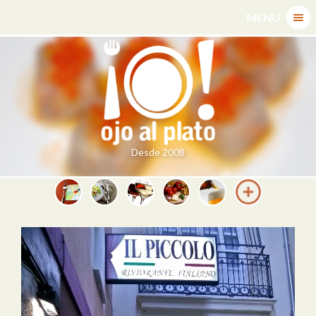
Skip
MENU
to
content
Desde 2008