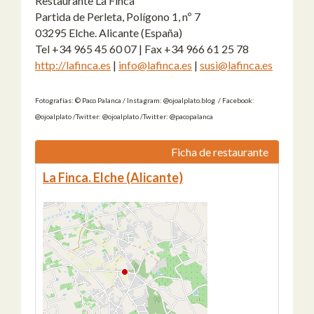
Restaurante La Finca
Partida de Perleta, Polígono 1, nº 7
03295 Elche. Alicante (España)
Tel +34 965 45 60 07 | Fax +34 966 61 25 78
http://lafinca.es
|
info@lafinca.es
|
susi@lafinca.es
Fotografías: © Paco Palanca / Instagram: @ojoalplato.blog / Facebook:
@ojoalplato /Twitter: @ojoalplato /Twitter: @pacopalanca
Ficha de restaurante
La Finca. Elche (Alicante)