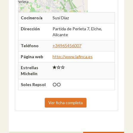
Cocinero/a
Susi Díaz
Dirección
Partida de Perleta 7, Elche,
Alicante
Teléfono
+34965456007
Página web
http://www.lafinca.es
Estrellas
Michelín
Soles Repsol
Ver ficha completa