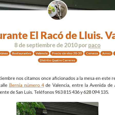
rante El Racó de Lluis. V
8 de septiembre de 2010
por
paco
ránea
Restaurantes
Valencia
Precio sin vino 20-30
Cerveza
Arroz
Distrito Quatre Carreres
iembre nos citamos once aficionados a la mesa en este r
calle
Bernía número 4
de Valencia, entre la Avenida de 
uente de San Luis. Teléfonos 963 815 436 y 628 094 135.