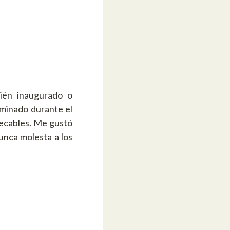
cién inaugurado o
luminado durante el
pecables. Me gustó
nunca molesta a los