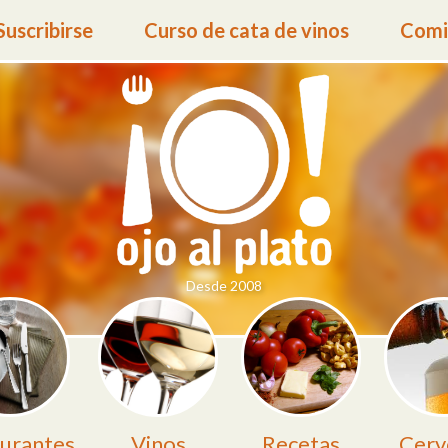
Suscribirse
Curso de cata de vinos
Comid
Desde 2008
urantes
Vinos
Recetas
Cerv