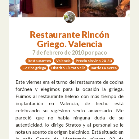
Restaurante Rincón
Griego. Valencia
7 de febrero de 2010
por
paco
Restaurantes
Valencia
Precio sin vino 20-30
Cocina griega
Distrito Ciutat Vella
Barrio La Xerea
Este viernes era el turno del restaurante de cocina
foránea y elegimos para la ocasión la griega.
Fuimos al restaurante heleno con más tiempo de
implantación en Valencia, de hecho está
celebrando su vigésimo sexto aniversario. Me
pareció que no había ninguna duda de su
autenticidad, lo dirige Stratos y al personal se le
nota un acento de origen balcánico. Está situado en
la calle Conde de Montornés número 23 de