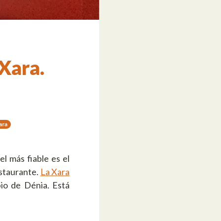
 Xara.
ara
l más fiable es el
estaurante.
La Xara
io de Dénia. Está