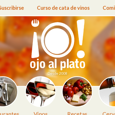
Suscribirse
Curso de cata de vinos
Comid
Desde 2008
urantes
Vinos
Recetas
Cerv