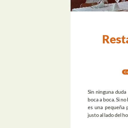
Resta
Co
Sin ninguna duda 
boca a boca. Si no
es una pequeña p
justo al lado del h