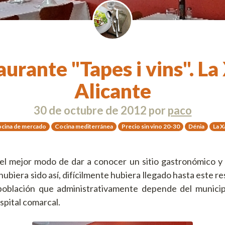
urante "Tapes i vins". La
Alicante
30 de octubre de 2012
por
paco
cina de mercado
Cocina mediterránea
Precio sin vino 20-30
Dénia
La X
el mejor modo de dar a conocer un sitio gastronómico y e
 hubiera sido así, difícilmente hubiera llegado hasta este r
oblación que administrativamente depende del municip
ospital comarcal.