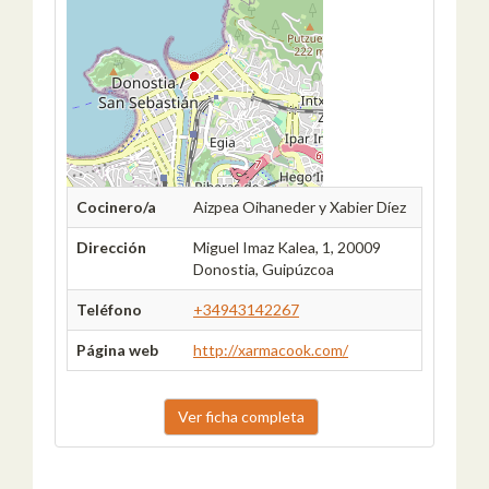
Cocinero/a
Aizpea Oihaneder y Xabier Díez
Dirección
Miguel Imaz Kalea, 1, 20009
Donostia, Guipúzcoa
Teléfono
+34943142267
Página web
http://xarmacook.com/
Ver ficha completa