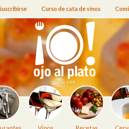
Suscribirse
Curso de cata de vinos
Comid
Desde 2008
urantes
Vinos
Recetas
Cerv