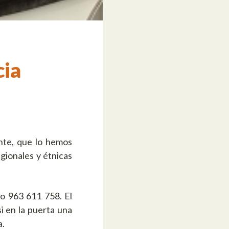
cia
nte, que lo hemos
gionales y étnicas
o 963 611 758. El
i en la puerta una
a.