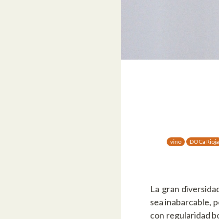
vino
DOCa Rioja
La gran diversid
sea inabarcable, 
con regularidad bo