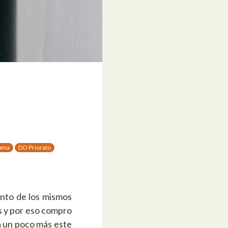
uena
DO Priorato
nto de los mismos
s y por eso compro
ía un poco más este