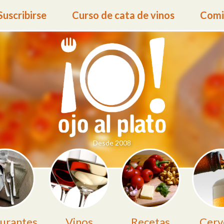
Suscribirse
Curso de cata de vinos
Comid
Desde 2008
urantes
Vinos
Recetas
Cerv