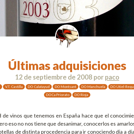
Últimas adquisiciones
12 de septiembre de 2008
por
paco
V.T. Castilla
DO Calatayud
DO Montsant
DO Manchuela
DO Utiel-Req
DOCa Priorato
DO Rioja
ad de vinos que tenemos en España hace que el conocimie
pero eso no nos tiene que desanimar, conocerlos es amarlo
tellas de distinta procedencia para ir conociendo día a d