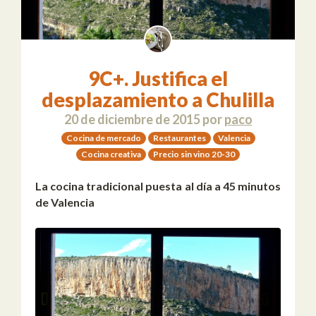
9C+. Justifica el
desplazamiento a Chulilla
20 de diciembre de 2015
por
paco
Cocina de mercado
Restaurantes
Valencia
Cocina creativa
Precio sin vino 20-30
La cocina tradicional puesta al día a 45 minutos
de Valencia