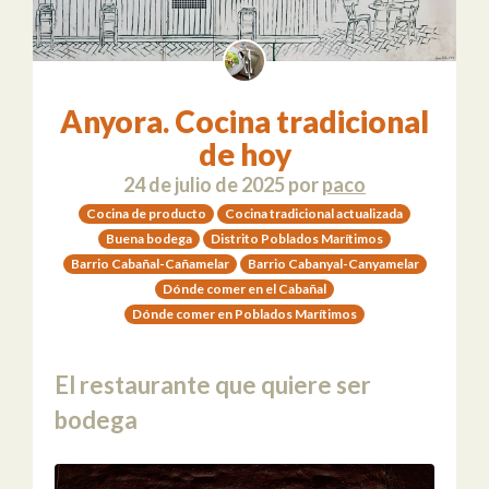
Anyora. Cocina tradicional
de hoy
24 de julio de 2025
por
paco
Cocina de producto
Cocina tradicional actualizada
Buena bodega
Distrito Poblados Marítimos
Barrio Cabañal-Cañamelar
Barrio Cabanyal-Canyamelar
Dónde comer en el Cabañal
Dónde comer en Poblados Marítimos
El restaurante que quiere ser
bodega