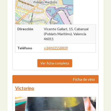
Dirección
Vicente Gallart, 15, Cabanyal
(Poblats Maritims), Valencia
46011
Teléfono
+34963558809
Ver ficha completa
Ficha de vino
Victorino