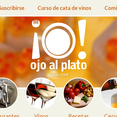
Suscribirse
Curso de cata de vinos
Comid
Desde 2008
urantes
Vinos
Recetas
Cerv