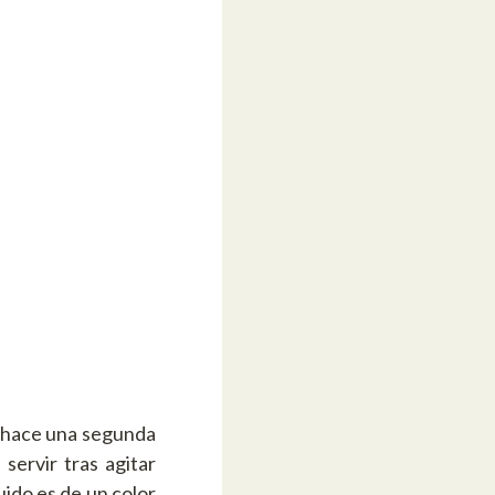
, hace una segunda
servir tras agitar
uido es de un color