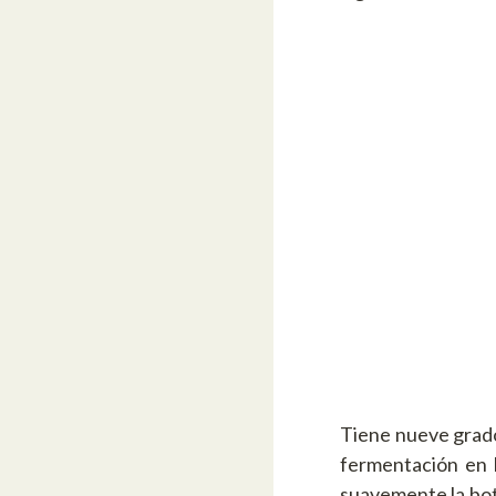
Tiene nueve grado
fermentación en b
suavemente la bote