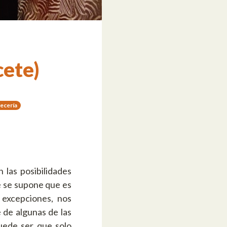
cete)
ecería
 las posibilidades
e se supone que es
 excepciones, nos
de algunas de las
puede ser que solo