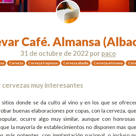
var Café. Almansa (Alba
31 de octubre de 2022
por
paco
sa
Cerveza
Cerveza trapense
Cerveza abadía
Cerveza artesana
Cerv
r cervezas muy interesantes
 sitios donde se da culto al vino y en los que se ofrecen
obar buenas elaboraciones por copas, con la cerveza, qu
opular, ocurre algo muy similar, aunque con honrosas
que la mayoría de establecimientos no disponen mas que 
es más potentes, con implantación nacional, o incluso 