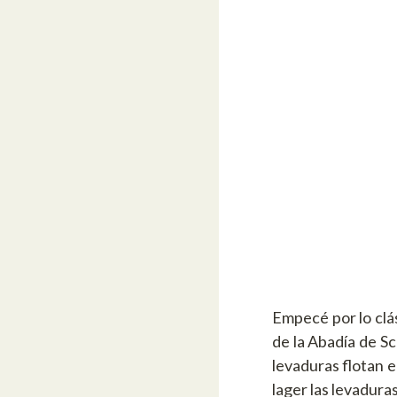
Empecé por lo clá
de la Abadía de Sc
levaduras flotan e
lager las levadura