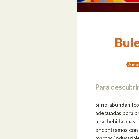
Bule
Alman
Para descubri
Si no abundan los
adecuadas para pr
una bebida más p
encontramos con 
marcas industrial