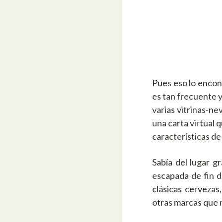
Pues eso lo encon
es tan frecuente y
varias vitrinas-nev
una carta virtual 
características de
Sabía del lugar g
escapada de fin 
clásicas cervezas
otras marcas que 