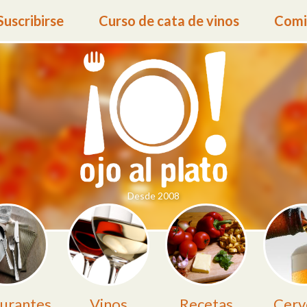
Suscribirse
Curso de cata de vinos
Comid
Desde 2008
urantes
Vinos
Recetas
Cerv