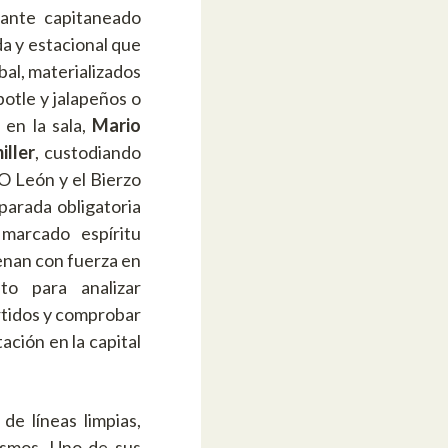
rante capitaneado
a y estacional que
al, materializados
otle y jalapeños o
 en la sala,
Mario
iller
, custodiando
O León y el Bierzo
parada obligatoria
marcado espíritu
nan con fuerza en
to para analizar
rtidos y comprobar
ación en la capital
de líneas limpias,
ismos. Uno de sus