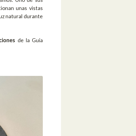
ionan unas vistas
luz natural durante
ciones
de la Guía