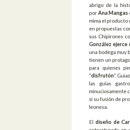
abrigo de la his
por
Ana Mangas
mima el producto 
en propuestas com
sus Chipirones c
González ejerce c
una bodega muy bi
tienen un protago
para quienes pe
"
disfrutón
". Guia
las guías gastr
minuciosamente 
si su fusión de pr
leonesa.
El
diseño de Car
estructurada en 