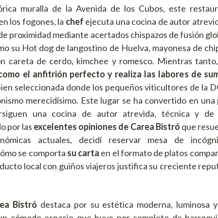
tórica muralla de la Avenida de los Cubos, este restau
en los fogones, la
chef
ejecuta una cocina de autor atrevid
de proximidad mediante acertados chispazos de fusión glob
o su Hot dog de langostino de Huelva, mayonesa de chip
on careta de cerdo, kimchee y romesco. Mientras tanto,
omo el anfitrión perfecto y realiza las labores de sum
en seleccionada donde los pequeños viticultores de la D
nismo merecidísimo. Este lugar se ha convertido en una 
rsiguen una cocina de autor atrevida, técnica y de 
do por las
excelentes opiniones de Carea Bistró
que resue
onómicas actuales, decidí reservar mesa de incógni
cómo se comporta
su carta
en el formato de platos compa
oducto local con guiños viajeros justifica su creciente reput
ea Bistró
destaca por su estética moderna, luminosa y 
un cómodo espacio que huye por completo de barroqu