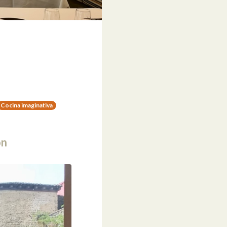
Cocina imaginativa
ón