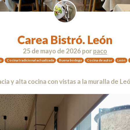
Carea Bistró. León
25 de mayo de 2026
por
paco
o
Cocina tradicional actualizada
Buena bodega
Cocina de autor
León
cia y alta cocina con vistas a la muralla de Le