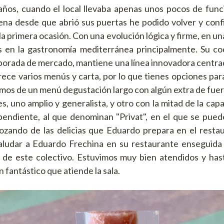
ños, cuando el local llevaba apenas unos pocos de func
tena desde que abrió sus puertas he podido volver y conf
a primera ocasión. Con una evolución lógica y firme, en un
s en la gastronomía mediterránea principalmente. Su coc
porada de mercado, mantiene una línea innovadora centrada
rece varios menús y carta, por lo que tienes opciones para
mos de un menú degustación largo con algún extra de fuer
, uno amplio y generalista, y otro con la mitad de la capa
endiente, al que denominan "Privat", en el que se pued
gozando de las delicias que Eduardo prepara en el restaur
aludar a Eduardo Frechina en su restaurante enseguida 
n de este colectivo. Estuvimos muy bien atendidos y has
fantástico que atiende la sala.