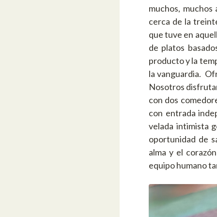
muchos, muchos a
cerca de la trein
que tuve en aquell
de platos basado
producto y la tem
la vanguardia. Of
Nosotros disfruta
con dos comedores
con entrada indep
velada intimista 
oportunidad de s
alma y el corazó
equipo humano tan 