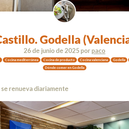
astillo. Godella (Valenci
26 de junio de 2025
por
paco
Cocina mediterránea
Cocina de producto
Cocina valenciana
Godella
Dónde comer en Godella
e se renueva diariamente