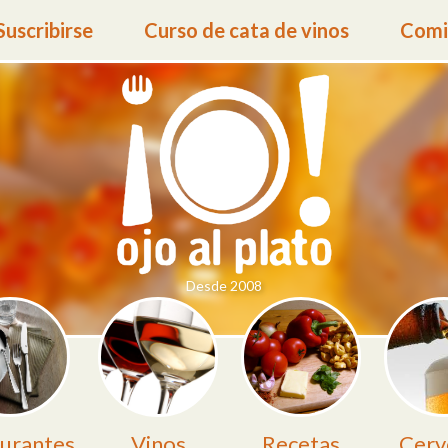
Suscribirse
Curso de cata de vinos
Comid
Desde 2008
urantes
Vinos
Recetas
Cerv