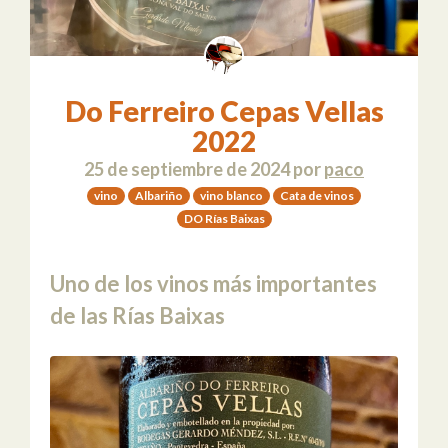
Do Ferreiro Cepas Vellas
2022
25 de septiembre de 2024
por
paco
vino
Albariño
vino blanco
Cata de vinos
DO Rías Baixas
Uno de los vinos más importantes
de las Rías Baixas