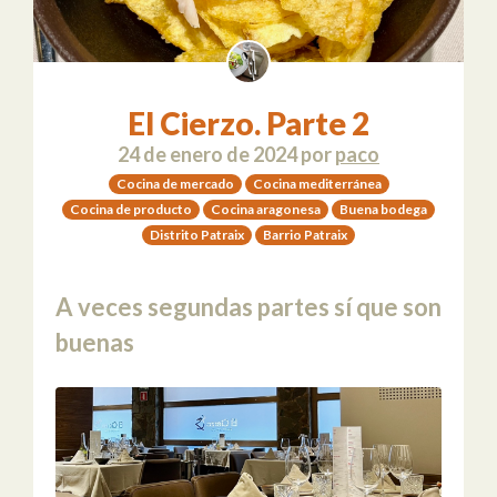
El Cierzo. Parte 2
24 de enero de 2024
por
paco
Cocina de mercado
Cocina mediterránea
Cocina de producto
Cocina aragonesa
Buena bodega
Distrito Patraix
Barrio Patraix
A veces segundas partes sí que son
buenas