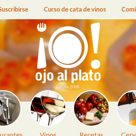
Suscribirse
Curso de cata de vinos
Comid
Desde 2008
urantes
Vinos
Recetas
Cerv