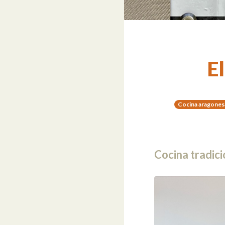
E
Cocina aragones
Cocina tradic