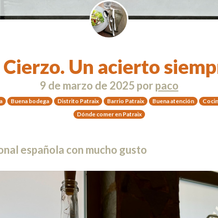
l Cierzo. Un acierto siemp
9 de marzo de 2025
por
paco
a
Buena bodega
Distrito Patraix
Barrio Patraix
Buena atención
Cocin
Dónde comer en Patraix
ional española con mucho gusto