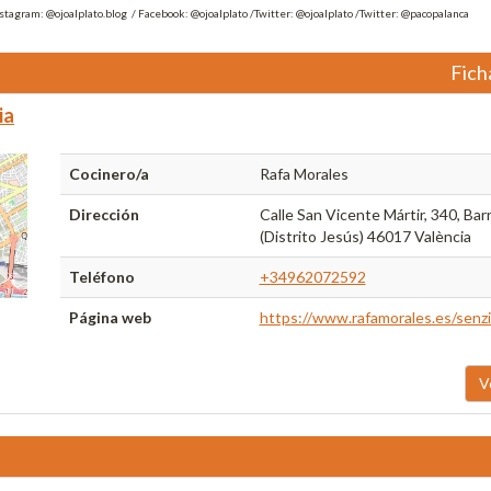
nstagram: @ojoalplato.blog / Facebook: @ojoalplato /Twitter: @ojoalplato /Twitter: @pacopalanca
Fich
ia
Cocinero/a
Rafa Morales
Dirección
Calle San Vicente Mártir, 340, Bar
(Distrito Jesús) 46017 València
Teléfono
+34962072592
Página web
https://www.rafamorales.es/senzi
V