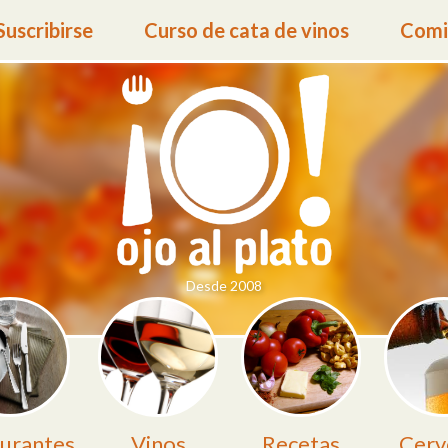
Suscribirse
Curso de cata de vinos
Comid
Desde 2008
urantes
Vinos
Recetas
Cerv