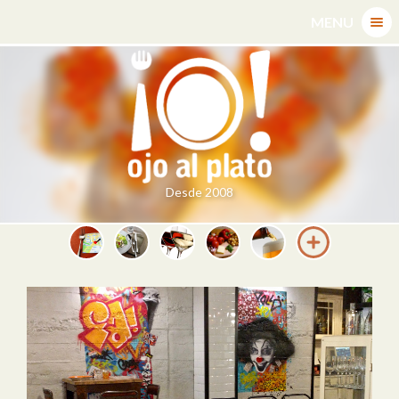
Skip
MENU
to
content
Desde 2008