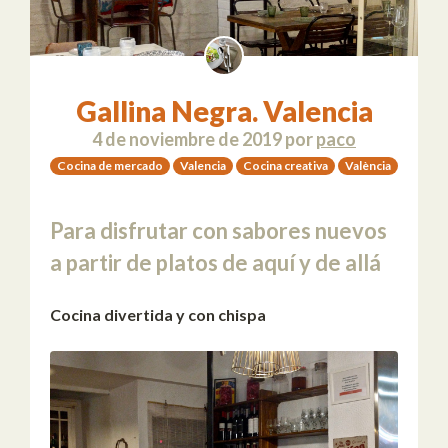
Gallina Negra. Valencia
4 de noviembre de 2019
por
paco
Cocina de mercado
Valencia
Cocina creativa
València
Para disfrutar con sabores nuevos
a partir de platos de aquí y de allá
Cocina divertida y con chispa