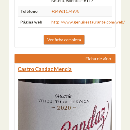
Bétera, Valencia 46117
Teléfono
+34961174978
Página web
http://www.genuirestaurante.com/web/
Ver ficha completa
Ficha de vino
Castro Candaz Mencía