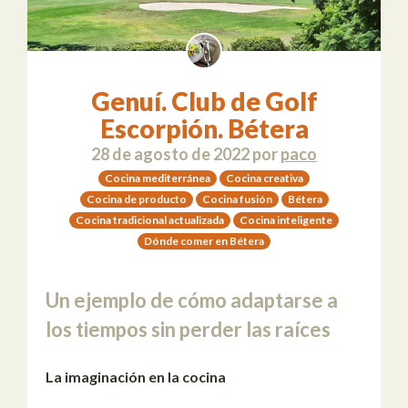
Genuí. Club de Golf
Escorpión. Bétera
28 de agosto de 2022
por
paco
Cocina mediterránea
Cocina creativa
Cocina de producto
Cocina fusión
Bétera
Cocina tradicional actualizada
Cocina inteligente
Dónde comer en Bétera
Un ejemplo de cómo adaptarse a
los tiempos sin perder las raíces
La imaginación en la cocina