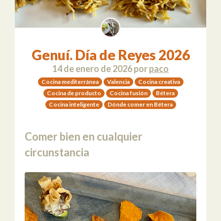
Genuí. Día de Reyes 2026
14 de enero de 2026
por
paco
Cocina mediterránea
Valencia
Cocina creativa
Cocina de producto
Cocina fusión
Bétera
Cocina inteligente
Dónde comer en Bétera
Comer bien en cualquier
circunstancia