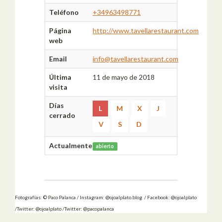
Teléfono
+34963498771
Página
http://www.tavellarestaurant.com
web
Email
info@tavellarestaurant.com
Última
11 de mayo de 2018
visita
Días
L
M
X
J
cerrado
V
S
D
Actualmente
abierto
Fotografías: © Paco Palanca / Instagram: @ojoalplato.blog / Facebook: @ojoalplato
/Twitter: @ojoalplato /Twitter: @pacopalanca