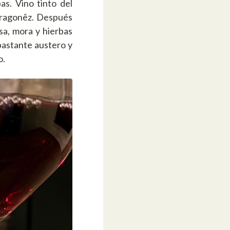
s. Vino tinto del
 Aragonêz. Después
sa, mora y hierbas
bastante austero y
o.