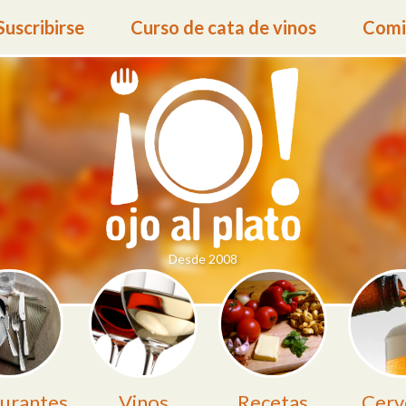
Suscribirse
Curso de cata de vinos
Comid
Desde 2008
urantes
Vinos
Recetas
Cerv