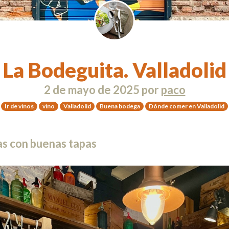
La Bodeguita. Valladolid
2 de mayo de 2025
por
paco
Ir de vinos
vino
Valladolid
Buena bodega
Dónde comer en Valladolid
as con buenas tapas