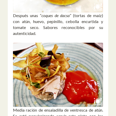
Después unas “
coques de dacsa
” (tortas de maíz)
con atún, huevo, pepinillo, cebolla encurtida y
tomate seco. Sabores reconocibles por su
autenticidad.
Media ración de ensaladilla de ventresca de atún.
Se está popularizando servir este plato con los