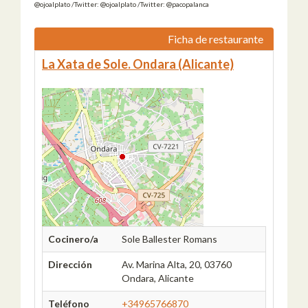
@ojoalplato /Twitter: @ojoalplato /Twitter: @pacopalanca
Ficha de restaurante
La Xata de Sole. Ondara (Alicante)
Cocinero/a
Sole Ballester Romans
Dirección
Av. Marina Alta, 20, 03760
Ondara, Alicante
Teléfono
+34965766870