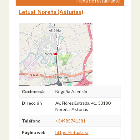
Ficha de restaurante
Letual. Noreña (Asturias)
Cocinero/a
Begoña Asensio
Dirección
Av. Flórez Estrada, 41, 33180
Noreña, Asturias
Teléfono
+34985741381
Página web
https://letual.es/