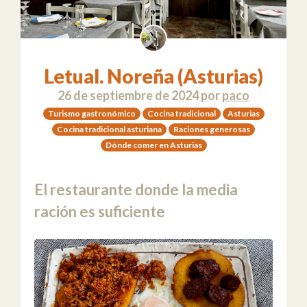
Letual. Noreña (Asturias)
26 de septiembre de 2024
por
paco
Turismo gastronómico
Cocina tradicional
Asturias
Cocina tradicional asturiana
Raciones generosas
Dónde comer en Asturias
El restaurante donde la media
ración es suficiente