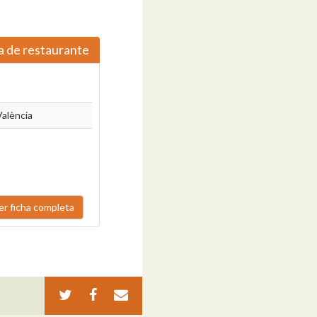
a de restaurante
València
er ficha completa