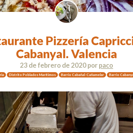
aurante Pizzería Capricci
Cabanyal. Valencia
23 de febrero de 2020
por
paco
ria
Distrito Poblados Marítimos
Barrio Cabañal-Cañamelar
Barrio Cabany