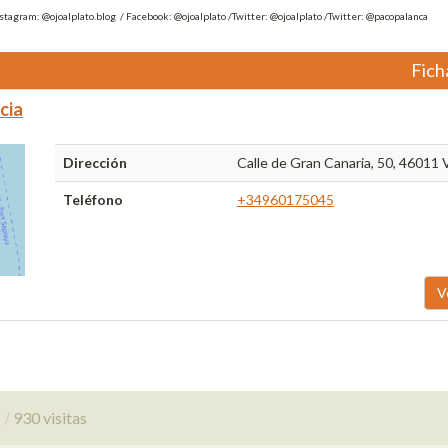
nstagram: @ojoalplato.blog / Facebook: @ojoalplato /Twitter: @ojoalplato /Twitter: @pacopalanca
Fich
cia
Dirección
Calle de Gran Canaria, 50, 46011 
Teléfono
+34960175045
V
s
930 visitas