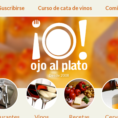
Suscribirse
Curso de cata de vinos
Comid
Desde 2008
urantes
Vinos
Recetas
Cerv