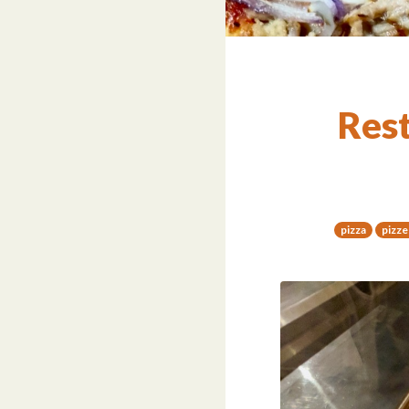
Rest
pizza
pizze