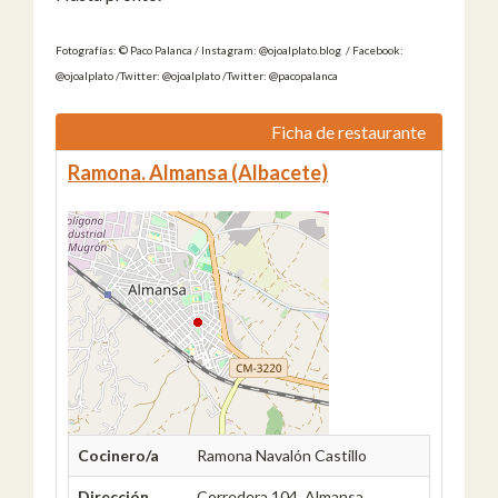
Fotografías: © Paco Palanca / Instagram: @ojoalplato.blog / Facebook:
@ojoalplato /Twitter: @ojoalplato /Twitter: @pacopalanca
Ficha de restaurante
Ramona. Almansa (Albacete)
Cocinero/a
Ramona Navalón Castillo
Dirección
Corredera 104, Almansa,