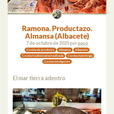
Ramona. Productazo.
Almansa (Albacete)
7 de octubre de 2025
por
paco
Cocina de producto
Almansa
Albacete
Cocina tradicional actualizada
Cocina manchega
Cocina inteligente
El mar tierra adentro