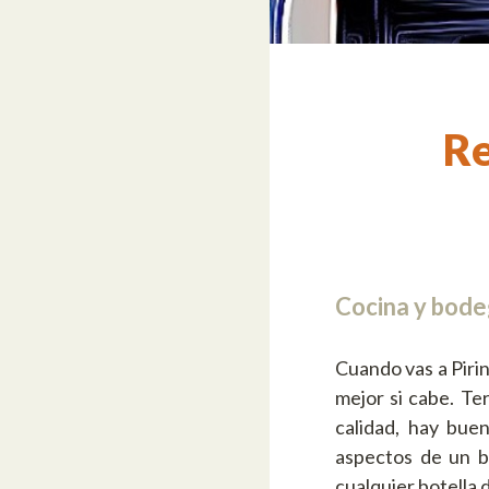
Re
Cocina y bode
Cuando vas a Pirin
mejor si cabe. Te
calidad, hay bue
aspectos de un b
cualquier botella