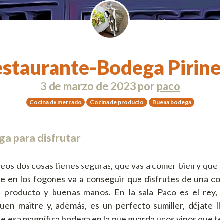
staurante-Bodega Pirin
3 de marzo de 2023
por
paco
Cocina de mercado
Cocina de producto
Buena bodega
ga para disfrutar
eos dos cosas tienes seguras, que vas a comer bien y que 
re en los fogones va a conseguir que disfrutes de una c
n producto y buenas manos. En la sala Paco es el rey,
uen maitre y, además, es un perfecto sumiller, déjate l
 de esa magnífica bodega en la que guarda unos vinos que t