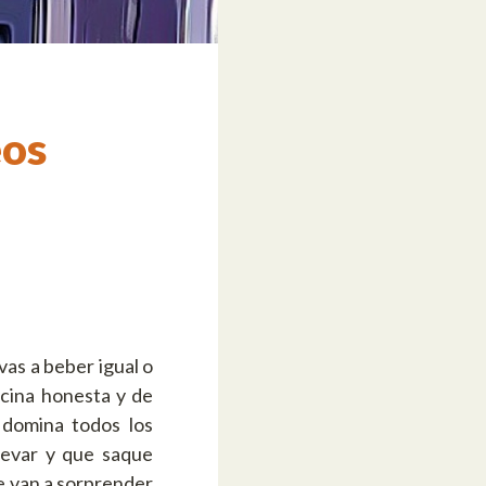
eos
vas a beber igual o
ocina honesta y de
 domina todos los
levar y que saque
e van a sorprender