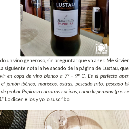
do un vino generoso, sin preguntar que va a ser. Me sirvie
a siguiente nota la he sacado de la página de Lustau, que
vir en copa de vino blanco a 7º - 9º C. Es el perfecto aperi
l jamón ibérico, mariscos, ostras, pescado frito, pescado b
 de probar Papirusa con otras cocinas, como la peruana (p.e. ce
)
." Lo dicen ellos y yo lo suscribo.