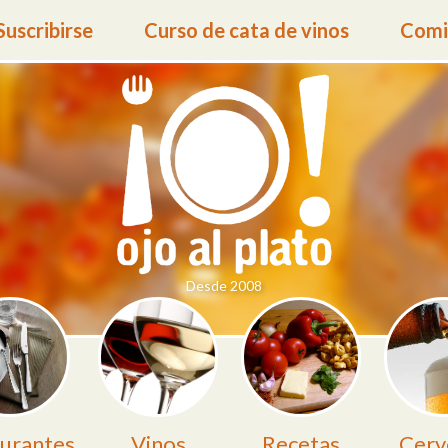
Suscribirse
Curso de cata de vinos
Comid
Desde 2008
urantes
Vinos
Recetas
Cerv