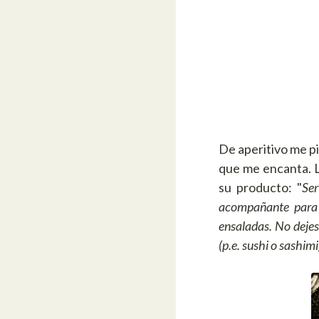
De aperitivo me pi
que me encanta. L
su producto: "
Ser
acompañante para e
ensaladas. No dejes
(p.e. sushi o sashimi