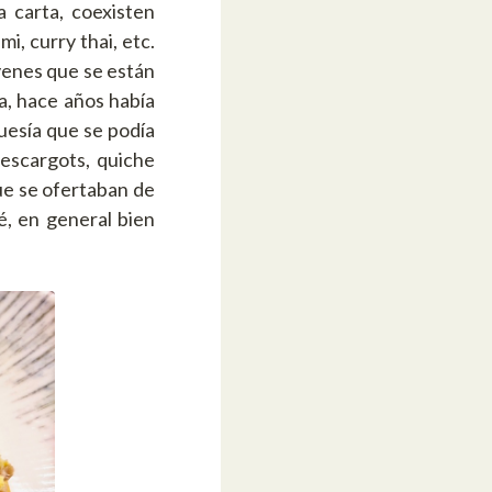
 carta, coexisten
i, curry thai, etc.
venes que se están
a, hace años había
guesía que se podía
 escargots, quiche
que se ofertaban de
é, en general bien