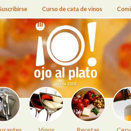
Suscribirse
Curso de cata de vinos
Comid
Desde 2008
urantes
Vinos
Recetas
Cerv