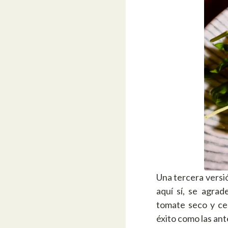
Una tercera versió
aquí sí, se agrad
tomate seco y ce
éxito como las ant