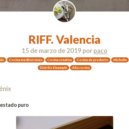
RIFF. Valencia
15 de marzo de 2019
por
paco
ado
Cocina mediterránea
Cocina creativa
Cocina de producto
Michelin
Distrito Eixample
Alta cocina
énix
 estado puro