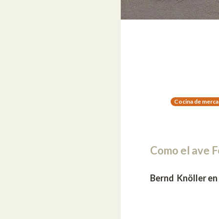
Cocina de merc
Como el ave F
Bernd Knöller en