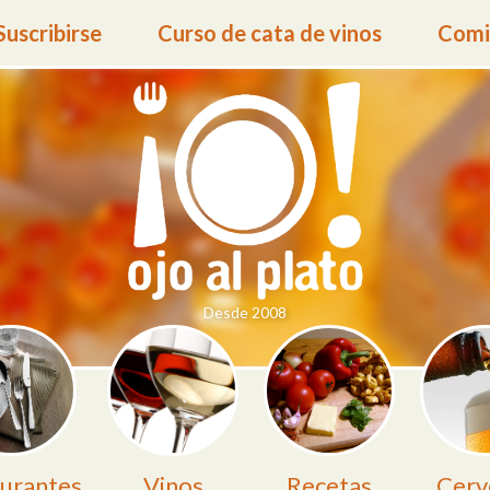
Suscribirse
Curso de cata de vinos
Comid
Desde 2008
urantes
Vinos
Recetas
Cerv