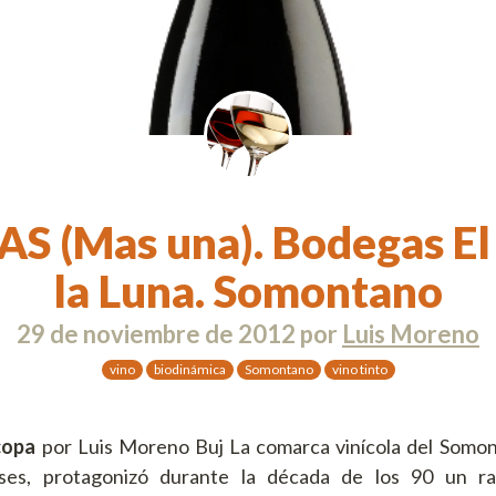
S (Mas una). Bodegas El 
la Luna. Somontano
29 de noviembre de 2012
por
Luis Moreno
vino
biodinámica
Somontano
vino tinto
 copa
por Luis Moreno Buj La comarca vinícola del Somont
eses, protagonizó durante la década de los 90 un ra