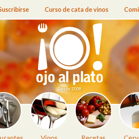
Suscribirse
Curso de cata de vinos
Comid
Desde 2008
urantes
Vinos
Recetas
Cerv