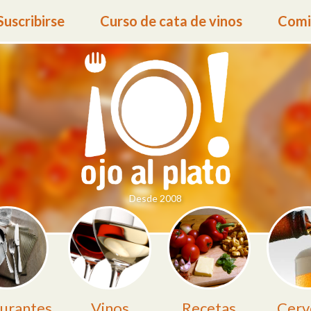
Suscribirse
Curso de cata de vinos
Comid
Desde 2008
urantes
Vinos
Recetas
Cerv