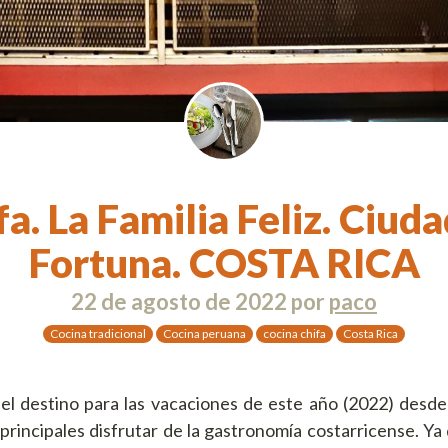
fa. La Familia Feliz. Ciuda
Fortuna. COSTA RICA
22 de agosto de 2022
por
paco
Cocina tradicional
Cocina peruana
cocina chifa
Costa Rica
el destino para las vacaciones de este año (2022) desde
 principales disfrutar de la gastronomía costarricense. Ya