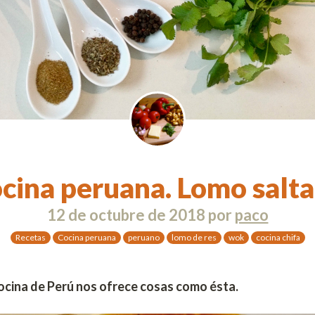
cina peruana. Lomo salt
12 de octubre de 2018
por
paco
Recetas
Cocina peruana
peruano
lomo de res
wok
cocina chifa
cocina de Perú nos ofrece cosas como ésta.