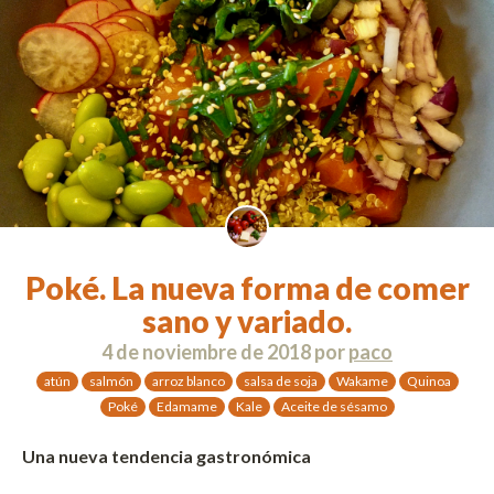
Poké. La nueva forma de comer
sano y variado.
4 de noviembre de 2018
por
paco
atún
salmón
arroz blanco
salsa de soja
Wakame
Quinoa
Poké
Edamame
Kale
Aceite de sésamo
Una nueva tendencia gastronómica