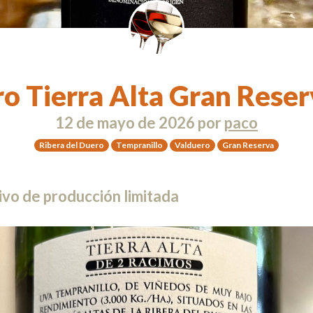
o Tierra Alta Gran Rese
12 de mayo de 2026
por
paco
Ribera del Duero
Tempranillo
Valduero
Gran Reserva
ivo de producción limitada