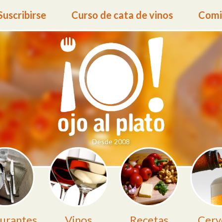
Suscribirse
Curso de cata de vinos
Comid
Desde 2008
urantes
Vinos
Recetas
Cerv