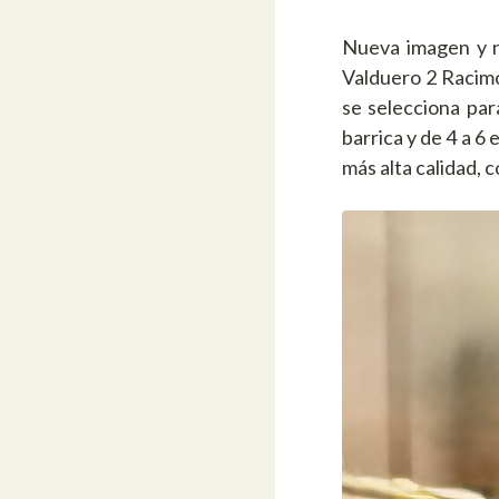
Nueva imagen y n
Valduero 2 Racimo
se selecciona par
barrica y de 4 a 6 
más alta calidad, 