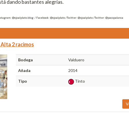
tá dando bastantes alegrías.
nstagram: @ojoalplato.blog / Facebook: @ojoalplato /Twitter: @ojoalplato /Twitter: @pacopalanca
 Alta 2 racimos
Bodega
Valduero
Añada
2014
Tipo
Tinto
V