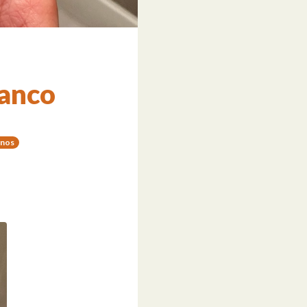
anco
inos