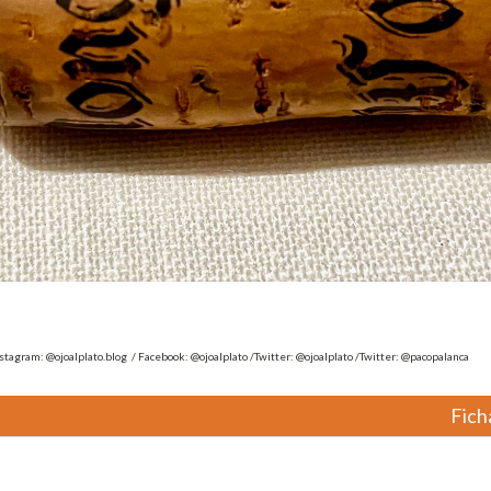
nstagram: @ojoalplato.blog / Facebook: @ojoalplato /Twitter: @ojoalplato /Twitter: @pacopalanca
Fich