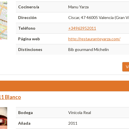
Cocinero/a
Manu Yarza
Dirección
Ciscar, 47 46005 Valencia (Gran V
Teléfono
+34963952011
Página web
http://restauranteyarza.com/
Distinciones
Bib gourmand Michelin
V
1 Blanco
Bodega
Vinícola Real
Añada
2011