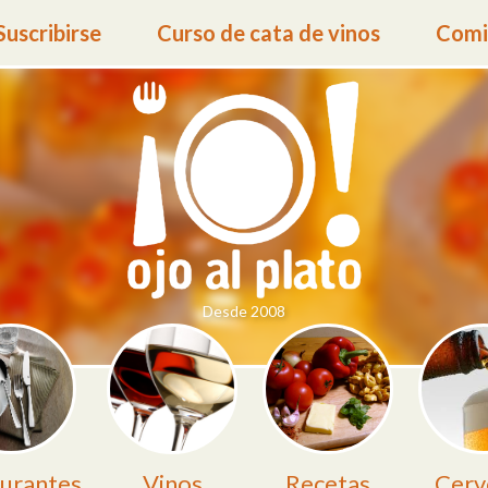
Suscribirse
Curso de cata de vinos
Comid
Desde 2008
urantes
Vinos
Recetas
Cerv