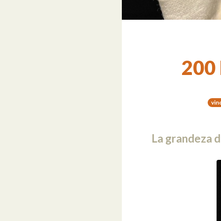
200
vin
La grandeza de