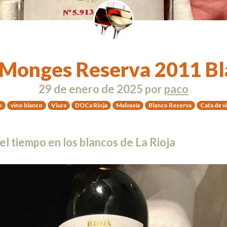
 Monges Reserva 2011 Bl
29 de enero de 2025
por
paco
o
vino blanco
Viura
DOCa Rioja
Malvasía
Blanco Reserva
Cata de v
l tiempo en los blancos de La Rioja