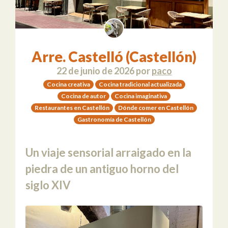
Arre. Castelló (Castellón)
22 de junio de 2026
por
paco
Cocina creativa
Cocina tradicional actualizada
Cocina de autor
Cocina imaginativa
Restaurantes en Castellón
Dónde comer en Castellón
Gastronomía de Castellón
Un viaje sensorial arraigado en la
piedra de un antiguo horno del
siglo XIV