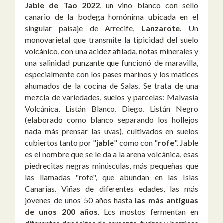
Jable de Tao 2022
, un vino blanco con sello
canario de la bodega homónima ubicada en el
singular paisaje de Arrecife,
Lanzarote
. Un
monovarietal que transmite la tipicidad del suelo
volcánico, con una acidez afilada, notas minerales y
una salinidad punzante que funcionó de maravilla,
especialmente con los pases marinos y los matices
ahumados de la cocina de Salas. Se trata de una
mezcla de variedades, suelos y parcelas: Malvasía
Volcánica, Listán Blanco, Diego, Listán Negro
(elaborado como blanco separando los hollejos
nada más prensar las uvas), cultivados en suelos
cubiertos tanto por "
jable
" como con "
rofe
". Jable
es el nombre que se le da a la arena volcánica, esas
piedrecitas negras minúsculas, más pequeñas que
las llamadas "rofe", que abundan en las Islas
Canarias. Viñas de diferentes edades, las más
jóvenes de unos 50 años hasta
las más antiguas
de unos 200 años
. Los mostos fermentan en
diferentes depósitos de cemento, fudres y barricas