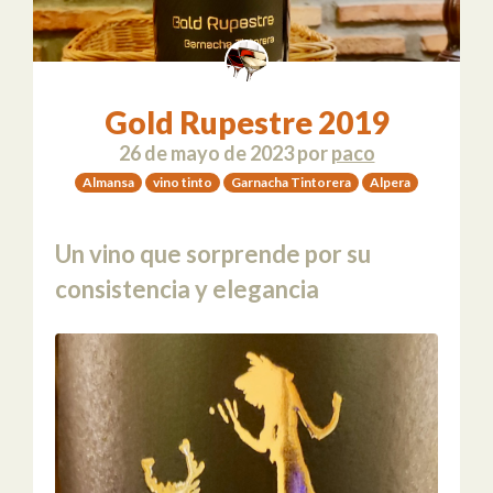
Gold Rupestre 2019
26 de mayo de 2023
por
paco
Almansa
vino tinto
Garnacha Tintorera
Alpera
Un vino que sorprende por su
consistencia y elegancia