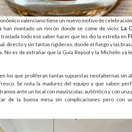
onómico valenciano tiene un nuevo motivo de celebració
o
han montado un rincón donde se come de vicio:
La O
traslada todo ese saber hacer que les dio la estrella en
F
, directo y sin tantas rigideces, donde el fuego y las br
a. No es de extrañar que la Guía Repsol y la Michelin ya 
en los que proliferan tantas supuestas neotabernas sin al
 fresco. Se nota la madurez del equipo y que saben per
ramos ante un local con mayúsculas, auténtico y con una p
utar de la buena mesa sin complicaciones pero con un