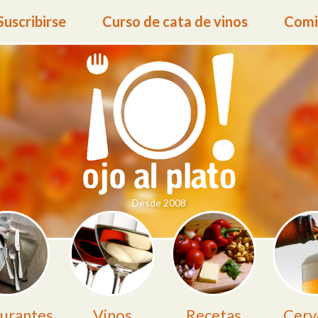
Suscribirse
Curso de cata de vinos
Comid
Desde 2008
urantes
Vinos
Recetas
Cerv