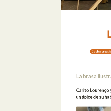
Cocina creativ
La brasa ilust
Carito Lourenço
un ápice de su hab