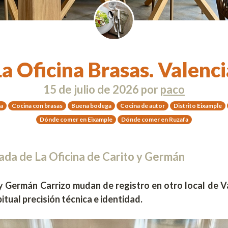
La Oficina Brasas. Valenci
15 de julio de 2026
por
paco
a
Cocina con brasas
Buena bodega
Cocina de autor
Distrito Eixample
Dónde comer en Eixample
Dónde comer en Ruzafa
rada de La Oficina de Carito y Germán
y
Germán Carrizo mudan de registro en otro local de Va
itual precisión técnica e identidad.