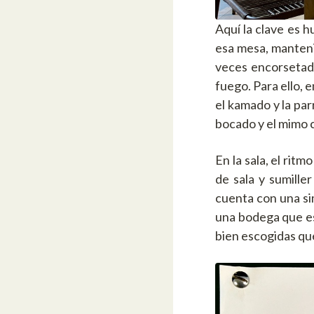
Aquí la clave es 
esa mesa, mantenie
veces encorsetada
fuego. Para ello, 
el kamado y la par
bocado y el mimo c
En la sala, el rit
de sala y sumille
cuenta con una si
una bodega que es 
bien escogidas que