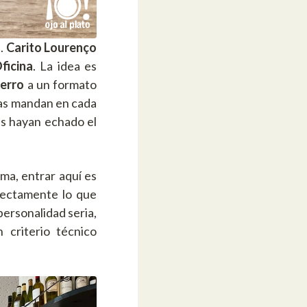
n.
Carito Lourenço
ficina
. La idea es
ierro
a un formato
asas mandan en cada
les hayan echado el
ma, entrar aquí es
fectamente lo que
ersonalidad seria,
 criterio técnico