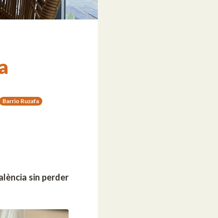
a
Barrio Ruzafa
lència sin perder