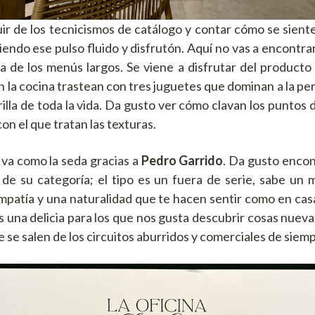
huir de los tecnicismos de catálogo y contar cómo se sient
ndo ese pulso fluido y disfrutón. Aquí no vas a encontrart
 de los menús largos. Se viene a disfrutar del producto 
en la cocina trastean con tres juguetes que dominan a la per
rilla de toda la vida. Da gusto ver cómo clavan los puntos
on el que tratan las texturas.
mo va como la seda gracias a
Pedro Garrido
. Da gusto encon
r de su categoría; el tipo es un fuera de serie, sabe un 
mpatía y una naturalidad que te hacen sentir como en ca
una delicia para los que nos gusta descubrir cosas nuevas
 se salen de los circuitos aburridos y comerciales de siem