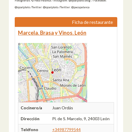
Fotografías: © Paco Palanca / Instagram: @ojoalplato.blog / Facebook:
@ojoalplato /Twitter: @ojoalplato /Twitter: @pacopalanca
Ficha de restaurante
Marcela. Brasa y Vinos. León
Cocinero/a
Juan Ordás
Dirección
Pl. de S. Marcelo, 9, 24003 León
Teléfono
+34987799544