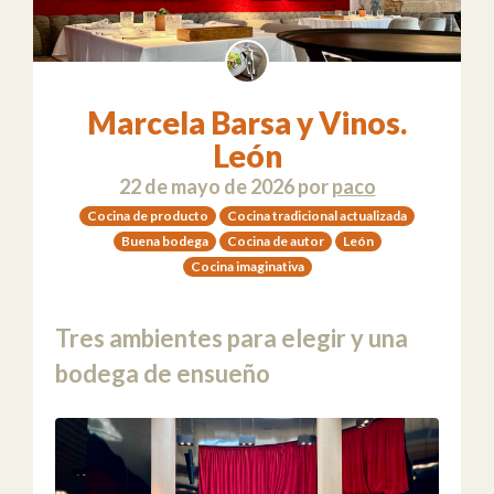
Marcela Barsa y Vinos.
León
22 de mayo de 2026
por
paco
Cocina de producto
Cocina tradicional actualizada
Buena bodega
Cocina de autor
León
Cocina imaginativa
Tres ambientes para elegir y una
bodega de ensueño