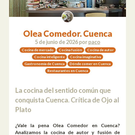
Olea Comedor. Cuenca
5 de junio de 2026
por
paco
Cocina de mercado
Cocina fusión
Cocina de autor
Cocina inteligente
Cocina imaginativa
Gastronomía de Cuenca
Dónde comer en Cuenca
Restaurantes en Cuenca
La cocina del sentido común que
conquista Cuenca. Crítica de Ojo al
Plato
¿Vale la pena Olea Comedor en Cuenca?
Analizamos la cocina de autor y fusión de