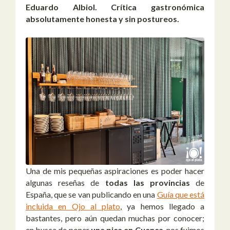
Eduardo Albiol. Crítica gastronómica
absolutamente honesta y sin postureos.
Una de mis pequeñas aspiraciones es poder hacer
algunas reseñas de
todas las provincias
de
España, que se van publicando en una
Guía que está
incluida en Ojo al plato
, ya hemos llegado a
bastantes, pero aún quedan muchas por conocer;
en busca de poner
una pica en Cuenca
, nos fuimos