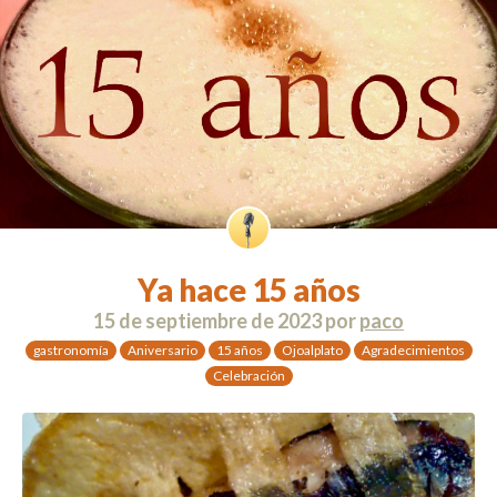
Ya hace 15 años
15 de septiembre de 2023
por
paco
gastronomía
Aniversario
15 años
Ojoalplato
Agradecimientos
Celebración