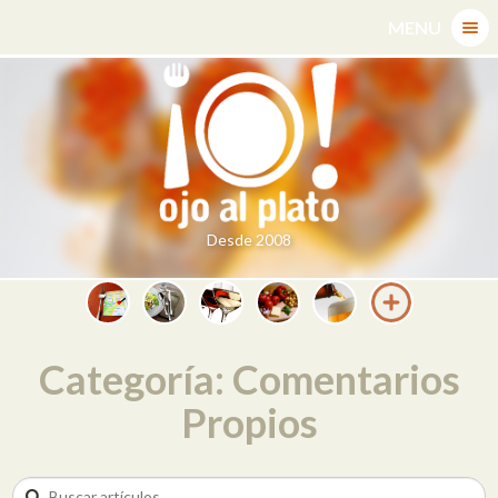
Skip
MENU
to
content
Desde 2008
Categoría: Comentarios
Propios