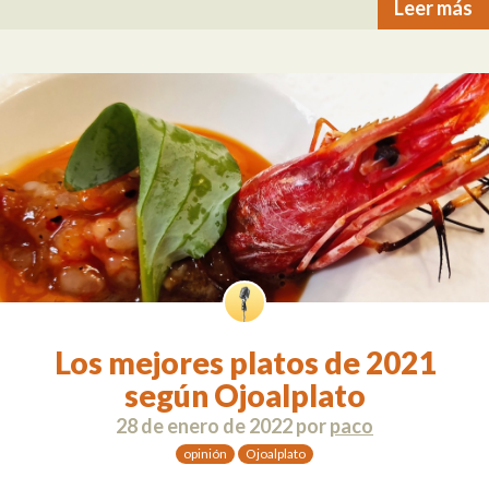
Leer más
Los mejores platos de 2021
según Ojoalplato
28 de enero de 2022
por
paco
opinión
Ojoalplato