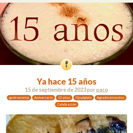
Ya hace 15 años
15 de septiembre de 2023
por
paco
gastronomía
Aniversario
15 años
Ojoalplato
Agradecimientos
Celebración