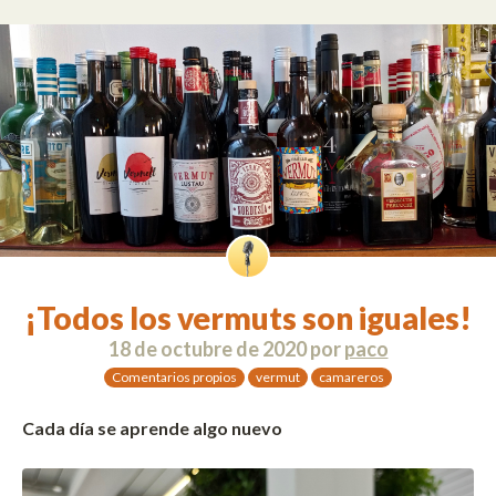
¡Todos los vermuts son iguales!
18 de octubre de 2020
por
paco
Comentarios propios
vermut
camareros
Cada día se aprende algo nuevo