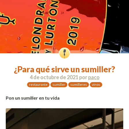
¿Para qué sirve un sumiller?
4 de octubre de 2021
por
paco
restaurante
sumiller
sumilleres
vinos
Pon un sumiller en tu vida