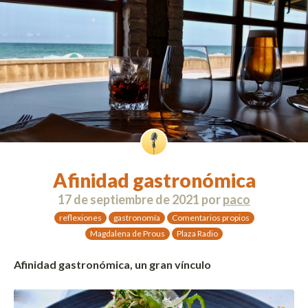
Afinidad gastronómica
17 de septiembre de 2021
por
paco
reflexiones
gastronomía
Comentarios propios
Magdalena de Prous
Plaza Radio
Afinidad gastronómica, un gran vínculo